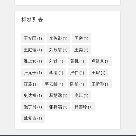
标签列表
王安国
李弥逊
周密
(1)
(1)
(1)
王庭珪
刘辰翁
王奕
(1)
(1)
(1)
淮上女
刘过
黄机
卢祖皋
(1)
(1)
(1)
(1)
张元干
李纲
严仁
王琮
(1)
(1)
(1)
(1)
汪藻
释云岫
陈郁
王沂孙
(1)
(1)
(1)
(1)
史达祖
释慧远
庞籍
(1)
(1)
(1)
魅了翁
张择端
释善珍
(1)
(1)
(1)
戴复古
(1)