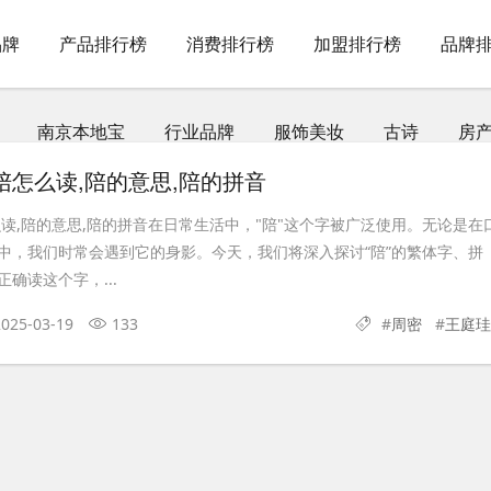
品牌
产品排行榜
消费排行榜
加盟排行榜
品牌
南京本地宝
行业品牌
服饰美妆
古诗
房
陪怎么读,陪的意思,陪的拼音
么读,陪的意思,陪的拼音在日常生活中，"陪"这个字被广泛使用。无论是在
中，我们时常会遇到它的身影。今天，我们将深入探讨“陪”的繁体字、拼
确读这个字，...
2025-03-19
133
#
周密
#
王庭珪