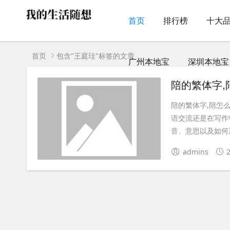
首页
排行榜
十大
首页
包含"王庭珪"标签的文章
广州本地宝
深圳本地宝
陪的繁体字,
陪的繁体字,陪怎
语交流还是在写作
音、意思以及如何正
admins